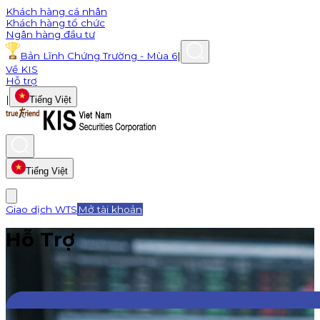
Khách hàng cá nhân
Khách hàng tổ chức
Ngân hàng đầu tư
Bản Lĩnh Chứng Trường - Mùa 6
|
Về KIS
Hỗ trợ
|
Tiếng Việt
Tiếng Việt
Giao dịch WTS
Mở tài khoản
Hỗ Trợ