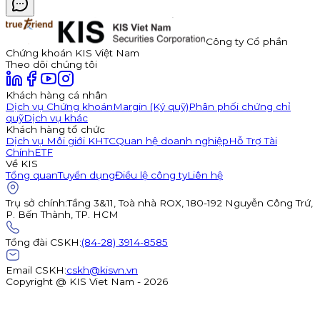
Công ty Cổ phần
Chứng khoán KIS Việt Nam
Theo dõi chúng tôi
Khách hàng cá nhân
Dịch vụ Chứng khoán
Margin (Ký quỹ)
Phân phối chứng chỉ
quỹ
Dịch vụ khác
Khách hàng tổ chức
Dịch vụ Môi giới KHTC
Quan hệ doanh nghiệp
Hỗ Trợ Tài
Chính
ETF
Về KIS
Tổng quan
Tuyển dụng
Điều lệ công ty
Liên hệ
Trụ sở chính
:
Tầng 3&11, Toà nhà ROX, 180-192 Nguyễn Công Trứ,
P. Bến Thành, TP. HCM
Tổng đài CSKH
:
(84-28) 3914-8585
Email CSKH
:
cskh@kisvn.vn
Copyright @ KIS Viet Nam - 2026