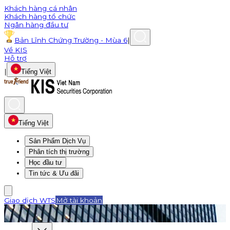
Khách hàng cá nhân
Khách hàng tổ chức
Ngân hàng đầu tư
Bản Lĩnh Chứng Trường - Mùa 6
|
Về KIS
Hỗ trợ
|
Tiếng Việt
Tiếng Việt
Sản Phẩm Dịch Vụ
Phân tích thị trường
Học đầu tư
Tin tức & Ưu đãi
Giao dịch WTS
Mở tài khoản