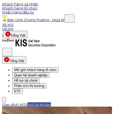
Khách hàng cá nhân
Khách hàng tổ chức
Ngân hàng đầu tư
Bản Lĩnh Chứng Trường - Mùa 6
|
Về KIS
Hỗ trợ
|
Tiếng Việt
Tiếng Việt
Môi giới khách hàng tổ chức
Quan hệ doanh nghiệp
Hỗ trợ tài chính
Phân tích thị trường
ETF
Giao dịch WTS
Mở tài khoản