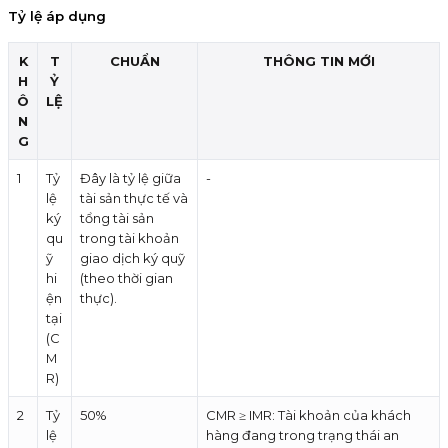
Tỷ lệ áp dụng
K
T
CHUẨN
THÔNG TIN MỚI
H
Ỷ
Ô
LỆ
N
G
1
Tỷ
Đây là tỷ lệ giữa
-
lệ
tài sản thực tế và
ký
tổng tài sản
qu
trong tài khoản
ỹ
giao dịch ký quỹ
hi
(theo thời gian
ện
thực).
tại
(C
M
R)
2
Tỷ
50%
CMR ≥ IMR: Tài khoản của khách
lệ
hàng đang trong trạng thái an