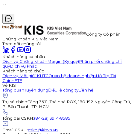
``
Công ty Cổ phần
Chứng khoán KIS Việt Nam
Theo dõi chúng tôi
Khách hàng cá nhân
Dịch vụ Chứng khoán
Margin (Ký quỹ)
Phân phối chứng chỉ
quỹ
Dịch vụ khác
Khách hàng tổ chức
Dịch vụ Môi giới KHTC
Quan hệ doanh nghiệp
Hỗ Trợ Tài
Chính
ETF
Về KIS
Tổng quan
Tuyển dụng
Điều lệ công ty
Liên hệ
Trụ sở chính
:
Tầng 3&11, Toà nhà ROX, 180-192 Nguyễn Công Trứ,
P. Bến Thành, TP. HCM
Tổng đài CSKH
:
(84-28) 3914-8585
Email CSKH
:
cskh@kisvn.vn