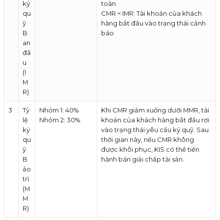
ký
toàn
qu
CMR < IMR: Tài khoản của khách
ỹ
hàng bắt đầu vào trạng thái cảnh
B
báo
an
đầ
u
(I
M
R)
3
Tỷ
Nhóm 1: 40%
Khi CMR giảm xuống dưới MMR, tài
lệ
Nhóm 2: 30%
khoản của khách hàng bắt đầu rơi
ký
vào trạng thái yêu cầu ký quỹ. Sau
qu
thời gian này, nếu CMR không
ỹ
được khôi phục, KIS có thể tiến
B
hành bán giải chấp tài sản.
ảo
trì
(M
M
R)