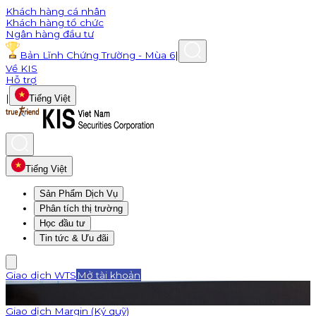
Khách hàng cá nhân
Khách hàng tổ chức
Ngân hàng đầu tư
Bản Lĩnh Chứng Trường - Mùa 6
|
Về KIS
Hỗ trợ
|
Tiếng Việt
Tiếng Việt
Sản Phẩm Dịch Vụ
Phân tích thị trường
Học đầu tư
Tin tức & Ưu đãi
Giao dịch WTS
Mở tài khoản
Giao dịch Margin (Ký quỹ)