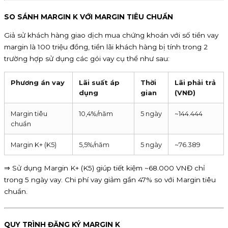
SO SÁNH MARGIN K VỚI MARGIN TIÊU CHUẨN
Giả sử khách hàng giao dịch mua chứng khoán với số tiền vay
margin là 100 triệu đồng, tiền lãi khách hàng bị tính trong 2
trường hợp sử dụng các gói vay cụ thể như sau:
Phương án vay
Lãi suất áp
Thời
Lãi phải trả
dụng
gian
(VNĐ)
Margin tiêu
10,4%/năm
5 ngày
~144.444
chuẩn
Margin K+ (K5)
5,5%/năm
5 ngày
~76.389
⇒ Sử dụng Margin K+ (K5) giúp tiết kiệm ~68.000 VNĐ chỉ
trong 5 ngày vay. Chi phí vay giảm gần 47% so với Margin tiêu
chuẩn.
QUY TRÌNH ĐĂNG KÝ MARGIN K