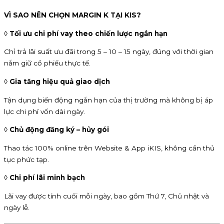
VÌ SAO NÊN CHỌN MARGIN K TẠI KIS?
◊ Tối ưu chi phí vay theo chiến lược ngắn hạn
Chỉ trả lãi suất ưu đãi trong 5 – 10 – 15 ngày, đúng với thời gian
nắm giữ cổ phiếu thực tế.
◊ Gia tăng hiệu quả giao dịch
Tận dụng biến động ngắn hạn của thị trường mà không bị áp
lực chi phí vốn dài ngày.
◊ Chủ động đăng ký – hủy gói
Thao tác 100% online trên Website & App iKIS, không cần thủ
tục phức tạp.
◊ Chi phí lãi minh bạch
Lãi vay được tính cuối mỗi ngày, bao gồm Thứ 7, Chủ nhật và
ngày lễ.