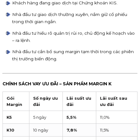
Khách hàng đang giao dịch tại Chứng khoán KIS.
Nhà đầu tư giao dịch thường xuyên, nắm giữ cổ phiếu
trong thời gian ngắn.
Nhà đầu tư hiểu rõ quản trị rủi ro, chủ động kế hoạch vào
– ra lệnh.
Nhà đầu tư cần bổ sung margin tạm thời trong các phiên
thị trường biến động.
CHÍNH SÁCH VAY ƯU ĐÃI – SẢN PHẨM MARGIN K
Gói
Số ngày ưu
Lãi suất ưu
Lãi suất sau
Margin
đãi
đãi
ưu đãi
K5
5 ngày
5,5%
11,0%
K10
10 ngày
7,8%
11,5%